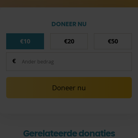
DONEER NU
€10
€20
€50
Doneer nu
Gerelateerde donaties