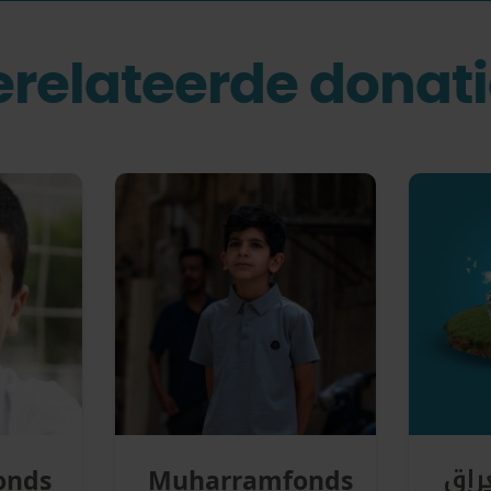
relateerde donat
راق
onds
Muharramfonds