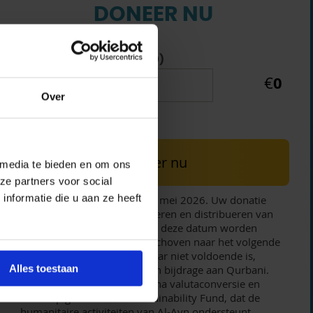
DONEER NU
Sheep - Afghanistan (€170)
0
€
Over
Total: €
0
Doneer nu
 media te bieden en om ons
ze partners voor social
nformatie die u aan ze heeft
Doneer uw Qurbani vóór 21 mei 2026. Uw donatie
dekt de kosten voor het beheren en distribueren van
uw Qurbani. Donaties die na deze datum worden
ontvangen, worden doorgeschoven naar het volgende
jaar. Indien het bedrag dat jaar niet voldoende is,
Alles toestaan
wordt het beschouwd als een bijdrage aan Qurbani.
Eventueel resterend bedrag na valutaconversie en
aankoop gaat naar ons Sustainability Fund, dat de
humanitaire activiteiten van Al-Ayn ondersteunt.