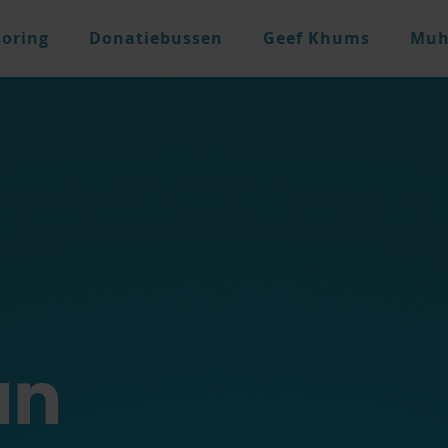
oring
Donatiebussen
Geef Khums
Muh
an