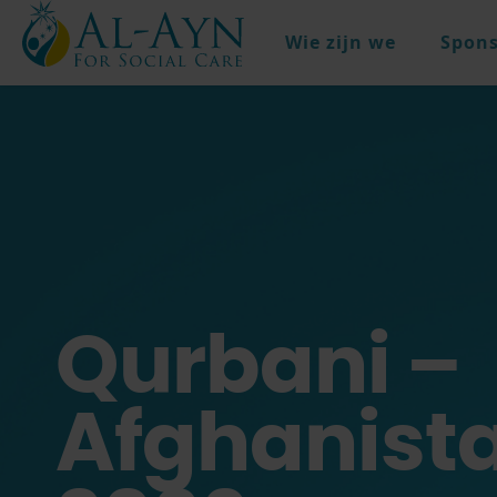
Wie zijn we
Spons
Qurbani –
Afghanist