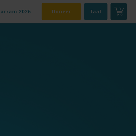
0
arram 2026
Doneer
Taal