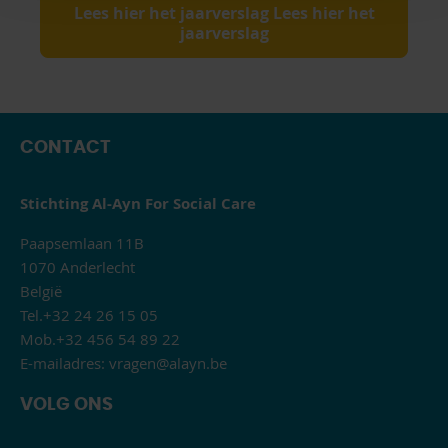
Lees hier het jaarverslag Lees hier het
jaarverslag
CONTACT
Stichting Al-Ayn For Social Care
Paapsemlaan 11B
1070 Anderlecht
België
Tel.+32 24 26 15 05
Mob.+32 456 54 89 22
E-mailadres:
vragen@alayn.be
VOLG ONS