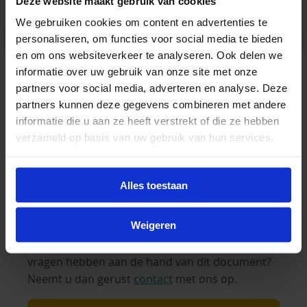
Deze website maakt gebruik van cookies
We gebruiken cookies om content en advertenties te
personaliseren, om functies voor social media te bieden
en om ons websiteverkeer te analyseren. Ook delen we
informatie over uw gebruik van onze site met onze
partners voor social media, adverteren en analyse. Deze
Lees hier ons jaarverslag
partners kunnen deze gegevens combineren met andere
informatie die u aan ze heeft verstrekt of die ze hebben
verzameld op basis van uw gebruik van hun services.
We zijn graag open over de
werkzaamheden die wij doen,
omdat bij Al-Ayn alles echt in het
Alles toestaan
teken staat van onze weeskinderen.
Weigeren
Daarom kunt u door op onderstaande button te
klikken ons volledige jaarverslag inzien. Mocht u
vragen hebben aan de hand van dit document?
Neemt u dan gerust
contact
met ons op.