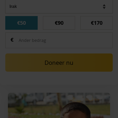
€50
€90
€170
Doneer nu