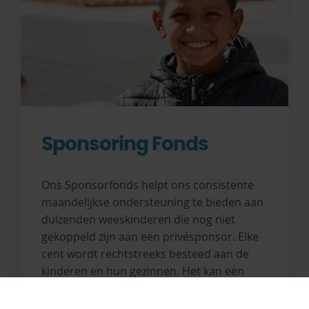
Sponsoring Fonds
Ons Sponsorfonds helpt ons consistente
maandelijkse ondersteuning te bieden aan
duizenden weeskinderen die nog niet
gekoppeld zijn aan een privésponsor. Elke
cent wordt rechtstreeks besteed aan de
kinderen en hun gezinnen. Het kan een
gezin in nood helpen met medische zorg,
voedselondersteuning, kleding en meer.