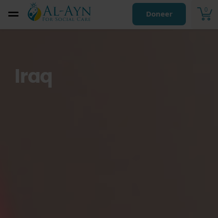
0
Doneer
Iraq