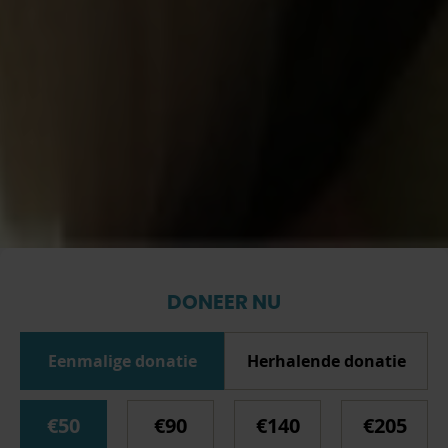
DONEER NU
Eenmalige donatie
Herhalende donatie
€50
€90
€140
€205