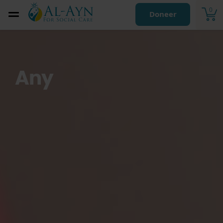
0
Doneer
Any