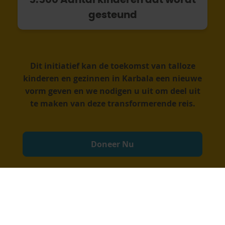
5.500 Aantal kinderen dat wordt
gesteund
Dit initiatief kan de toekomst van talloze
kinderen en gezinnen in Karbala een nieuwe
vorm geven en we nodigen u uit om deel uit
te maken van deze transformerende reis.
Doneer Nu