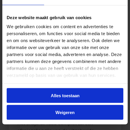
Deze website maakt gebruik van cookies
We gebruiken cookies om content en advertenties te
Wat is Shajarat Tuba?
personaliseren, om functies voor social media te bieden
en om ons websiteverkeer te analyseren. Ook delen we
Het Shajarat Tuba Complex, dat
informatie over uw gebruik van onze site met onze
partners voor social media, adverteren en analyse. Deze
momenteel wordt gebouwd in Karbala,
partners kunnen deze gegevens combineren met andere
staat symbool voor hoop en transformatie
informatie die u aan ze heeft verstrekt of die ze hebben
voor kwetsbare weeskinderen en hun
verzameld op basis van uw gebruik van hun services.
families. Dit veelzijdige centrum zal
essentiële diensten bieden om de cyclus
van armoede te doorbreken, emotionele
Alles toestaan
littekens te helen en kinderen in staat te
stellen een sterkere, stabiele toekomst
Weigeren
tegemoet te gaan.
Het Shajarat Tuba Complex zal een