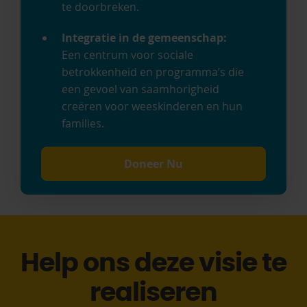
te doorbreken.
Integratie in de gemeenschap:
Een centrum voor sociale
betrokkenheid en programma’s die
een gevoel van saamhorigheid
creëren voor weeskinderen en hun
families.
Doneer Nu
Help ons deze visie te
realiseren