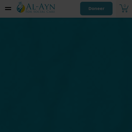
0
Doneer