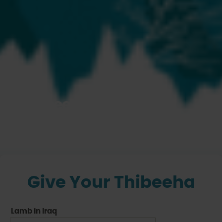
Thibeeha
Share your Blessings
Give Your Thibeeha
Lamb in Iraq