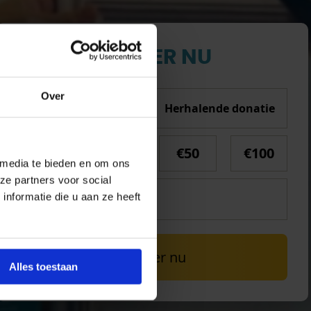
DONEER NU
Over
Eenmalige donatie
Herhalende donatie
€10
€30
€50
€100
 media te bieden en om ons
ze partners voor social
nformatie die u aan ze heeft
Doneer nu
Alles toestaan