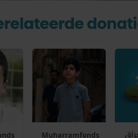
relateerde donat
راق
onds
Muharramfonds