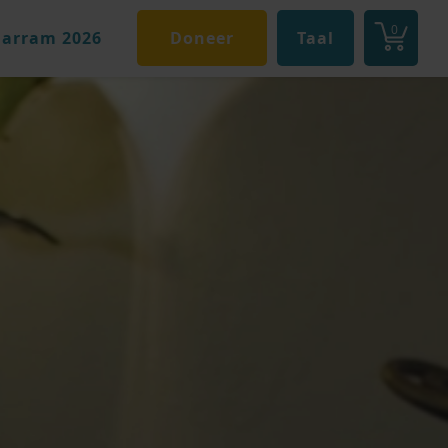
0
arram 2026
Doneer
Taal