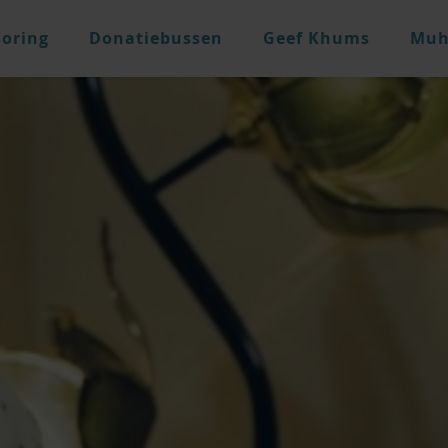
oring
Donatiebussen
Geef Khums
Muh