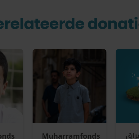
relateerde donat
راق
onds
Muharramfonds