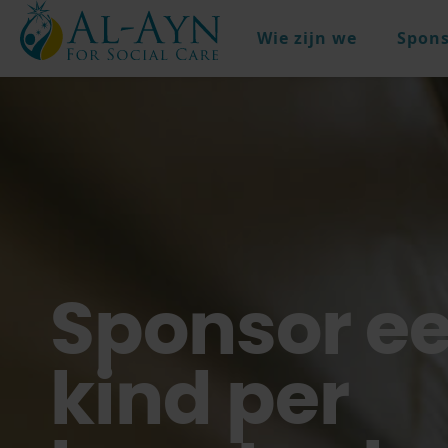
Wie zijn we
Spons
Sponsor e
kind per