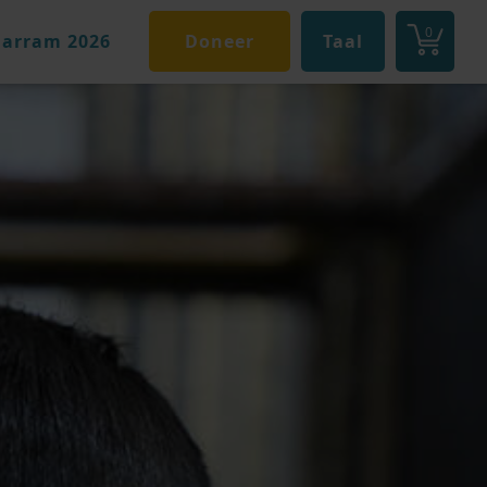
0
arram 2026
Doneer
Taal