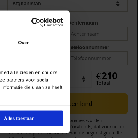
Voornaam
Achternaam
Over
E-mailadres
Telefoonnummer
210
€
 media te bieden en om ons
ze partners voor social
Totaal
nformatie die u aan ze heeft
Sponsor een kind
Alles toestaan
Eventuele extra ontvangen donaties worden
toegewezen aan ons Sociaal Zorgfonds, dat voorziet in
de uiteenlopende behoeften van de begunstigden die