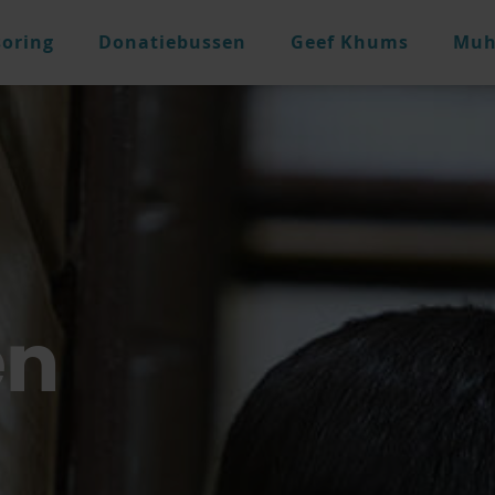
oring
Donatiebussen
Geef Khums
Muh
en